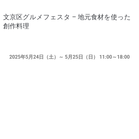
文京区グルメフェスタ – 地元食材を使った
創作料理
2025年5月24日（土）～ 5月25日（日） 11:00～18:00
文京区内の人気レストランやカフェが集結するグルメフェ
スタが、シビックセンター周辺で開催されます。地元で採
れた新鮮な食材を使った創作料理や、こだわりのスイーツ
などが楽しめます。週末のランチやディナーに、文京区の