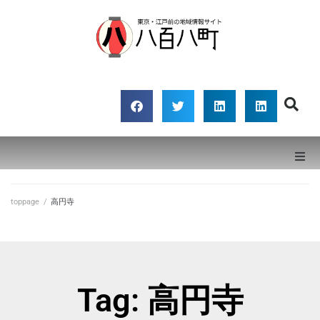
八百八町
toppage
toppage
/
高円寺
記事
エリア
Tag: 高円寺