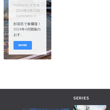
Posted by
クマ吉
2024年3月20日
Comments:
0
杉並区で春爛漫！
2024年4月開催の
おす…
MORE
SERIES
タグ
としま区民ひろば
サンシャイン水族館