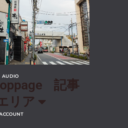
あいう
 AUDIO
toppage
記事
エリア
 ACCOUNT