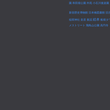
園
和田堀公園
外苑
小石川後楽園
新宿歴史博物館
日本橋図書館
旧
絵本
稲荷神社
皇居
童謡
船堀タ
メストリート
飛鳥山公園
高円寺