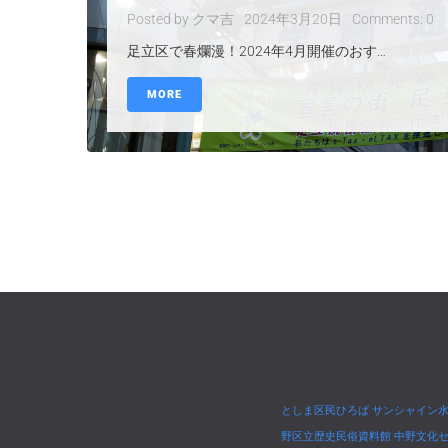
Posted by
クマ吉
2024年3月20日
Comments:
0
足立区で春爛漫！2024年4月開催のおす…
MORE
タグ
としま区民ひろば
サンシャイン
野区立歴史民俗資料館
中野文化