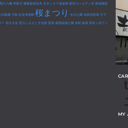
尾久八幡
帝釈天
播磨坂桜並木
文京シネマ俱楽部
新宿ゴールデン街
新宿御苑
桜まつり
古河庭園
月島
杉並美術館
水元公園
池袋演芸場
王子
ワー
花火大会
荒川ふるさと文化館
菖蒲
葛西臨海公園
金町
銀座
阿佐ヶ谷アニ
CAR
MY