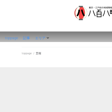
八百八町
toppage
記事
エリア
toppage
/
芝桜