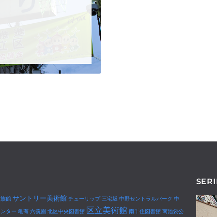
SERI
サントリー美術館
水族館
チューリップ
三宅坂
中野セントラルパーク
中
区立美術館
センター
亀有
六義園
北区中央図書館
南千住図書館
南池袋公