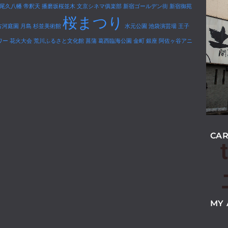
尾久八幡
帝釈天
播磨坂桜並木
文京シネマ俱楽部
新宿ゴールデン街
新宿御苑
桜まつり
古河庭園
月島
杉並美術館
水元公園
池袋演芸場
王子
ワー
花火大会
荒川ふるさと文化館
菖蒲
葛西臨海公園
金町
銀座
阿佐ヶ谷アニ
CAR
MY