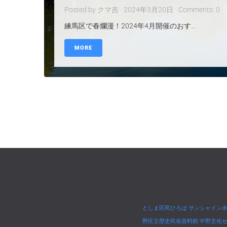
Posted by
クマ吉
2024年3月20日
Comments:
0
練馬区で春爛漫！2024年4月開催のおす…
MORE
タグ
としま区民ひろば
サンシャイン
野区立歴史民俗資料館
中野文化