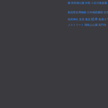
園
和田堀公園
外苑
小石川後楽園
新宿歴史博物館
日本橋図書館
旧
絵本
稲荷神社
皇居
童謡
船堀タ
メストリート
飛鳥山公園
高円寺