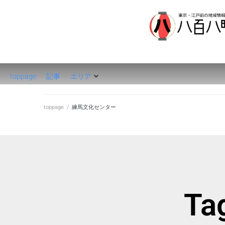
八百八町
toppage
記事
エリア
toppage
/
練馬文化センター
T