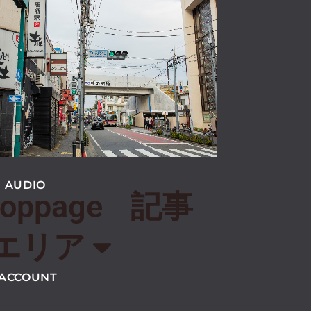
あいう
 AUDIO
toppage
記事
エリア
 ACCOUNT