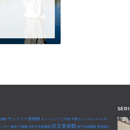
SERI
サントリー美術館
水族館
チューリップ
三宅坂
中野セントラルパーク
中
区立美術館
センター
亀有
六義園
北区中央図書館
南千住図書館
南池袋公