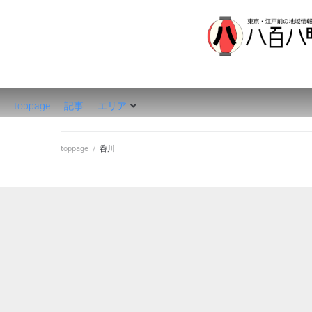
八百八町
toppage
記事
エリア
toppage
/
呑川