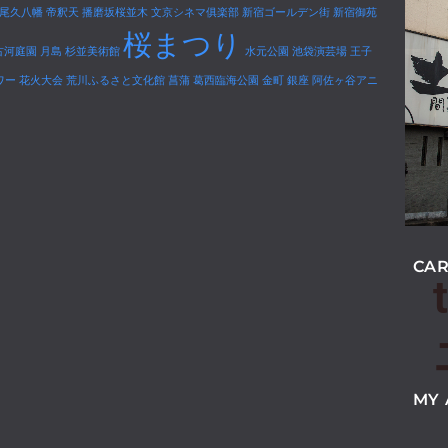
尾久八幡
帝釈天
播磨坂桜並木
文京シネマ俱楽部
新宿ゴールデン街
新宿御苑
桜まつり
古河庭園
月島
杉並美術館
水元公園
池袋演芸場
王子
ワー
花火大会
荒川ふるさと文化館
菖蒲
葛西臨海公園
金町
銀座
阿佐ヶ谷アニ
CAR
MY