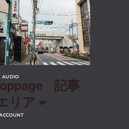
あいう
 AUDIO
toppage
記事
エリア
 ACCOUNT