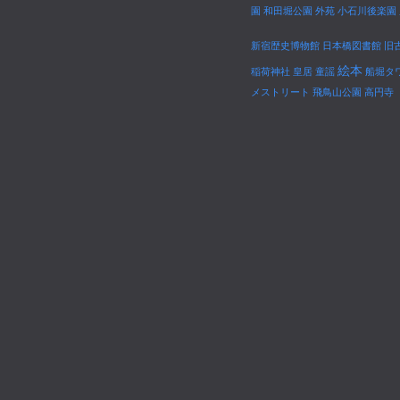
園
和田堀公園
外苑
小石川後楽園
新宿歴史博物館
日本橋図書館
旧
絵本
稲荷神社
皇居
童謡
船堀タ
メストリート
飛鳥山公園
高円寺