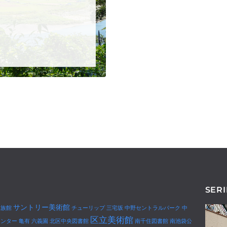
SERI
サントリー美術館
水族館
チューリップ
三宅坂
中野セントラルパーク
中
区立美術館
センター
亀有
六義園
北区中央図書館
南千住図書館
南池袋公