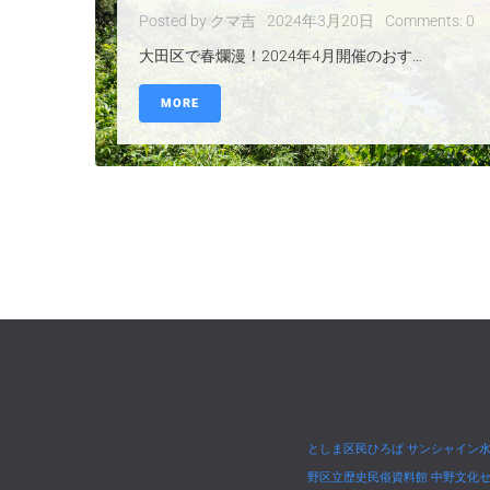
Posted by
クマ吉
2024年3月20日
Comments:
0
大田区で春爛漫！2024年4月開催のおす…
MORE
タグ
としま区民ひろば
サンシャイン
野区立歴史民俗資料館
中野文化